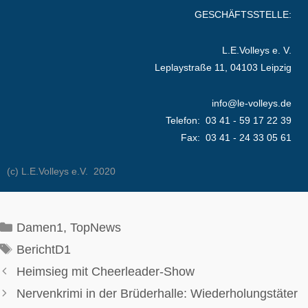
GESCHÄFTSSTELLE:
L.E.Volleys e. V.
Leplaystraße 11, 04103 Leipzig
info@le-volleys.de
Telefon: 03 41 - 59 17 22 39
Fax: 03 41 - 24 33 05 61
(c) L.E.Volleys e.V. 2020
Kategorien
Damen1
,
TopNews
Schlagwörter
BerichtD1
Heimsieg mit Cheerleader-Show
Nervenkrimi in der Brüderhalle: Wiederholungstäter