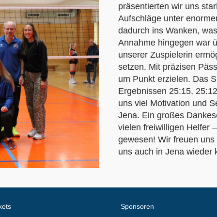
präsentierten wir uns sta
Aufschläge unter enorme
dadurch ins Wanken, was 
Annahme hingegen war üb
unserer Zuspielerin ermög
setzen. Mit präzisen Päs
um Punkt erzielen. Das Sp
Ergebnissen 25:15, 25:12
uns viel Motivation und S
Jena. Ein großes Dankesc
vielen freiwilligen Helfer
gewesen! Wir freuen uns 
uns auch in Jena wieder kr
kets
Sponsoren