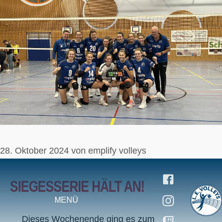
Zum
Inhalt
springen
28. Oktober 2024
von
emplify volleys
SIEGESSERIE HÄLT AN!
MENÜ
Dieses Wochenende ging es zum