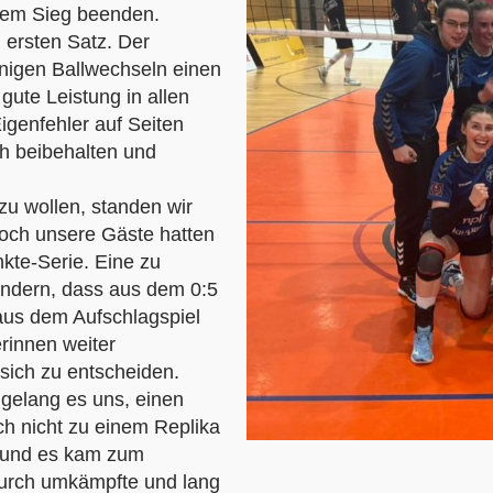
inem Sieg beenden.
n ersten Satz. Der
enigen Ballwechseln einen
gute Leistung in allen
igenfehler auf Seiten
ch beibehalten und
zu wollen, standen wir
och unsere Gäste hatten
kte-Serie. Eine zu
ndern, dass aus dem 0:5
 aus dem Aufschlagspiel
rinnen weiter
sich zu entscheiden.
 gelang es uns, einen
och nicht zu einem Replika
n und es kam zum
durch umkämpfte und lang