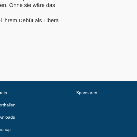
ben. Ohne sie wäre das
i ihrem Debüt als Libera
kets
Sponsoren
rthallen
wnloads
nshop