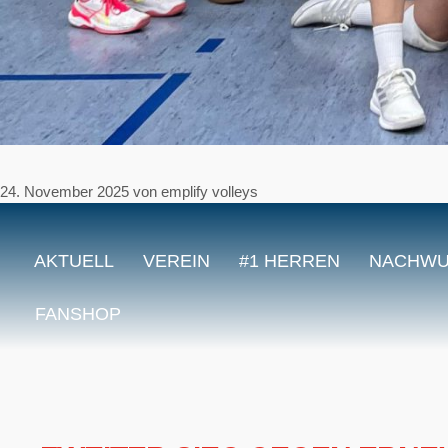
24. November 2025
von
emplify volleys
AKTUELL
VEREIN
#1 HERREN
NACHW
FANSHOP