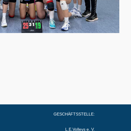
GESCHÄFTSSTELLE:
L.E.Volleys e. V.