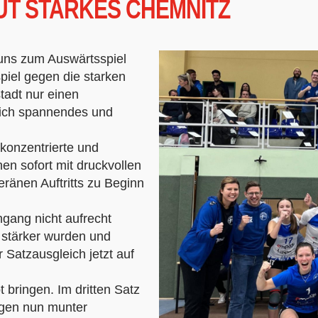
UT STARKES CHEMNITZ
r uns zum Auswärtsspiel
iel gegen die starken
tadt nur einen
nlich spannendes und
konzentrierte und
en sofort mit druckvollen
ränen Auftritts zu Beginn
gang nicht aufrecht
stärker wurden und
 Satzausgleich jetzt auf
 bringen. Im dritten Satz
egen nun munter