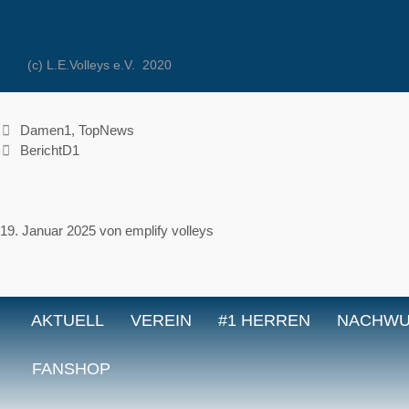
(c) L.E.Volleys e.V. 2020
Kategorien
Damen1
,
TopNews
Schlagwörter
BerichtD1
19. Januar 2025
von
emplify volleys
AKTUELL
VEREIN
#1 HERREN
NACHW
FANSHOP