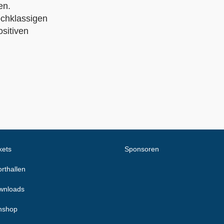
en.
ochklassigen
ositiven
kets
Sponsoren
rthallen
wnloads
nshop