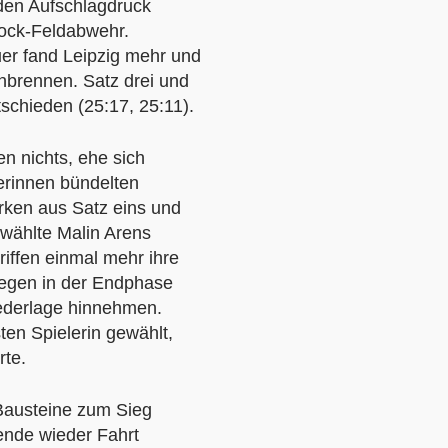
 den Aufschlagdruck
lock-Feldabwehr.
uer fand Leipzig mehr und
nbrennen. Satz drei und
schieden (25:17, 25:11).
n nichts, ehe sich
terinnen bündelten
ärken aus Satz eins und
ewählte Malin Arens
riffen einmal mehr ihre
gegen in der Endphase
iederlage hinnehmen.
sten Spielerin gewählt,
rte.
 Bausteine zum Sieg
nde wieder Fahrt