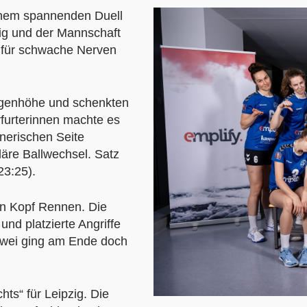
inem spannenden Duell
zig und der Mannschaft
s für schwache Nerven
ugenhöhe und schenkten
rfurterinnen machte es
gnerischen Seite
äre Ballwechsel. Satz
23:25).
an Kopf Rennen. Die
und platzierte Angriffe
zwei ging am Ende doch
ts“ für Leipzig. Die