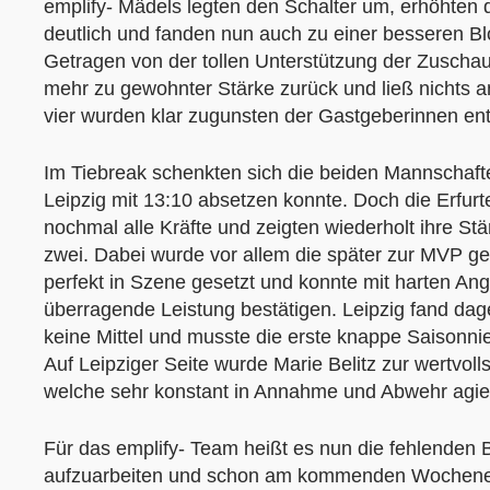
emplify- Mädels legten den Schalter um, erhöhten
deutlich und fanden nun auch zu einer besseren B
Getragen von der tollen Unterstützung der Zuscha
mehr zu gewohnter Stärke zurück und ließ nichts a
vier wurden klar zugunsten der Gastgeberinnen ent
Im Tiebreak schenkten sich die beiden Mannschafte
Leipzig mit 13:10 absetzen konnte. Doch die Erfur
nochmal alle Kräfte und zeigten wiederholt ihre St
zwei. Dabei wurde vor allem die später zur MVP g
perfekt in Szene gesetzt und konnte mit harten Ang
überragende Leistung bestätigen. Leipzig fand da
keine Mittel und musste die erste knappe Saisonn
Auf Leipziger Seite wurde Marie Belitz zur wertvoll
welche sehr konstant in Annahme und Abwehr agie
Für das emplify- Team heißt es nun die fehlenden
aufzuarbeiten und schon am kommenden Wochene