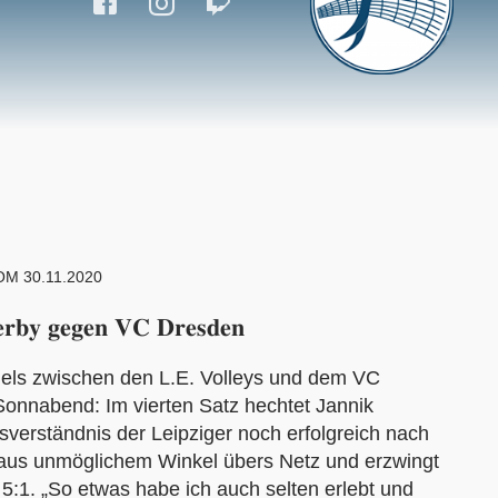
M 30.11.2020
𝐞𝐫𝐛𝐲 𝐠𝐞𝐠𝐞𝐧 𝐕𝐂 𝐃𝐫𝐞𝐬𝐝𝐞𝐧
iels zwischen den L.E. Volleys und dem VC
onnabend: Im vierten Satz hechtet Jannik
verständnis der Leipziger noch erfolgreich nach
n aus unmöglichem Winkel übers Netz und erzwingt
:1. „So etwas habe ich auch selten erlebt und