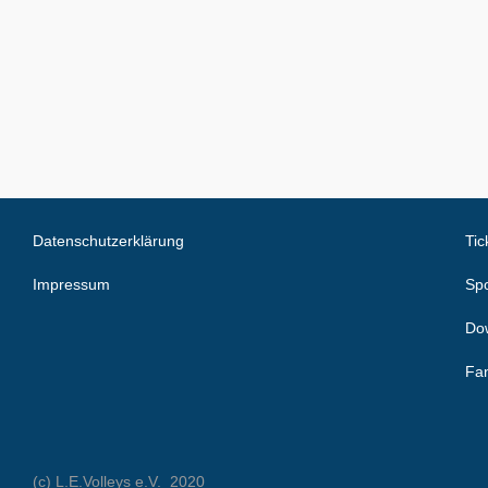
Datenschutzerklärung
Tic
Impressum
Spo
Do
Fa
(c) L.E.Volleys e.V. 2020