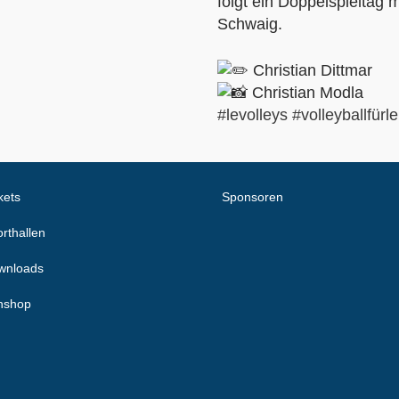
folgt ein Doppelspieltag 
Schwaig.
Christian Dittmar
Christian Modla
#levolleys
#volleyballfürle
kets
Sponsoren
rthallen
wnloads
nshop