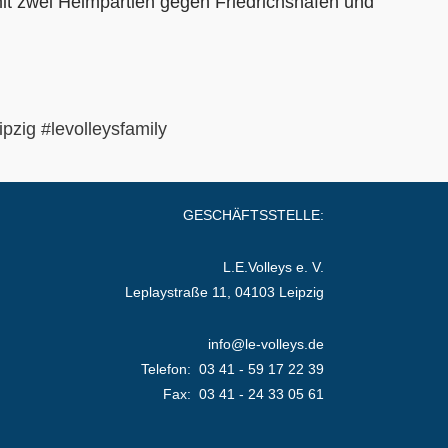
mit zwei Heimpartien gegen Friedrichshafen und
ipzig
#levolleysfamily
GESCHÄFTSSTELLE:
L.E.Volleys e. V.
Leplaystraße 11, 04103 Leipzig
info@le-volleys.de
Telefon: 03 41 - 59 17 22 39
Fax: 03 41 - 24 33 05 61