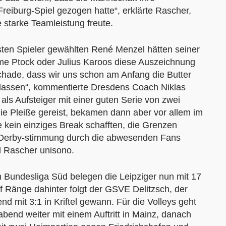
Freiburg-Spiel gezogen hatte“, erklärte Rascher,
 starke Teamleistung freute.
ten Spieler gewählten René Menzel hätten seiner
e Ptock oder Julius Karoos diese Auszeichnung
schade, dass wir uns schon am Anfang die Butter
assen“, kommentierte Dresdens Coach Niklas
als Aufsteiger mit einer guten Serie von zwei
e Pleiße gereist, bekamen dann aber vor allem im
e kein einziges Break schafften, die Grenzen
e Derby-stimmung durch die abwesenden Fans
d Rascher unisono.
n Bundesliga Süd belegen die Leipziger nun mit 17
f Ränge dahinter folgt der GSVE Delitzsch, der
 mit 3:1 in Kriftel gewann. Für die Volleys geht
nd weiter mit einem Auftritt in Mainz, danach