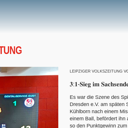
STUNG
LEIPZIGER VOLKSZEITUNG
VO
𝟑:𝟏-𝐒𝐢𝐞𝐠 𝐢𝐦 𝐒𝐚𝐜𝐡𝐬𝐞𝐧𝐝
Es war die Szene des Sp
Dresden e.V. am späten S
Kühlborn nach einem Miss
einem Ball, befördert ih
so den Punktgewinn zum 5