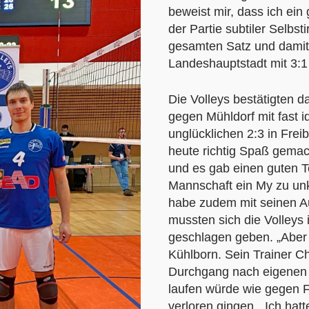
beweist mir, dass ich ein
der Partie subtiler Selbst
gesamten Satz und damit 
Landeshauptstadt mit 3:1 
Die Volleys bestätigten d
gegen Mühldorf mit fast 
unglücklichen 2:3 in Frei
heute richtig Spaß gemach
und es gab einen guten Te
Mannschaft ein My zu un
habe zudem mit seinen Au
mussten sich die Volleys
geschlagen geben. „Aber d
Kühlborn. Sein Trainer C
Durchgang nach eigenen 
laufen würde wie gegen Fr
verloren gingen. „Ich hat