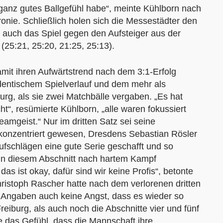
 ganz gutes Ballgefühl habe“, meinte Kühlborn nach
ironie. Schließlich holen sich die Messestädter den
auch das Spiel gegen den Aufsteiger aus der
(25:21, 25:20, 21:25, 25:13).
amit ihren Aufwärtstrend nach dem 3:1-Erfolg
identischem Spielverlauf und dem mehr als
burg, als sie zwei Matchbälle vergaben. „Es hat
t“, resümierte Kühlborn, „alle waren fokussiert
amgeist.“ Nur im dritten Satz sei seine
konzentriert gewesen, Dresdens Sebastian Rösler
fschlägen eine gute Serie geschafft und so
 in diesem Abschnitt nach hartem Kampf
as ist okay, dafür sind wir keine Profis“, betonte
hristoph Rascher hatte nach dem verlorenen dritten
Angaben auch keine Angst, dass es wieder so
eiburg, als auch noch die Abschnitte vier und fünf
te das Gefühl, dass die Mannschaft ihre