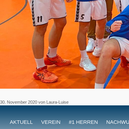
30. November 2020
von
Laura-Luise
AKTUELL
VEREIN
#1 HERREN
NACHW